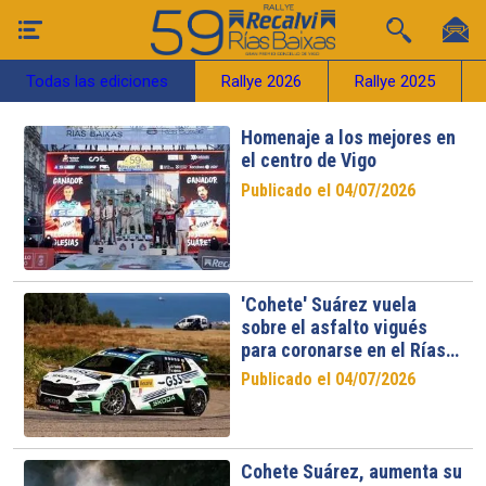
Todas las ediciones
Rallye 2026
Rallye 2025
Homenaje a los mejores en
el centro de Vigo
Publicado el 04/07/2026
'Cohete' Suárez vuela
sobre el asfalto vigués
para coronarse en el Rías
Baixas
Publicado el 04/07/2026
Cohete Suárez, aumenta su