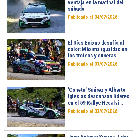
ventaja en la matinal del
sábado
Publicado el 04/07/2026
El Rías Baixas desafía al
calor: Máxima igualdad en
los trofeos y cunetas
abarrotadas
Publicado el 03/07/2026
'Cohete' Suárez y Alberto
Iglesias descansan líderes
en el 59 Rallye Recalvi
Rías Baixas
Publicado el 03/07/2026
Jose Antonio Suárez, líder