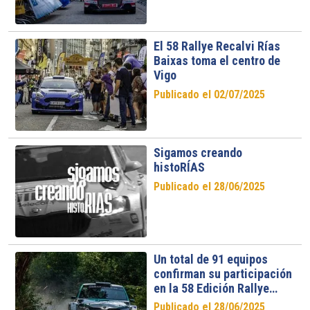
El 58 Rallye Recalvi Rías
Baixas toma el centro de
Vigo
Publicado el 02/07/2025
Sigamos creando
histoRÍAS
Publicado el 28/06/2025
Un total de 91 equipos
confirman su participación
en la 58 Edición Rallye
Recalvi Rías Baixas
Publicado el 28/06/2025