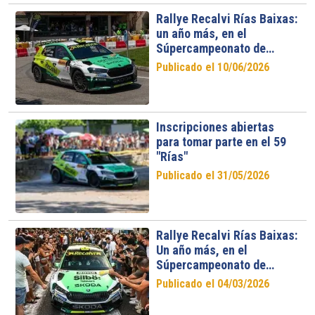
Rallye Recalvi Rías Baixas:
un año más, en el
Súpercampeonato de
España
Publicado el 10/06/2026
Inscripciones abiertas
para tomar parte en el 59
"Rías"
Publicado el 31/05/2026
Rallye Recalvi Rías Baixas:
Un año más, en el
Súpercampeonato de
España
Publicado el 04/03/2026