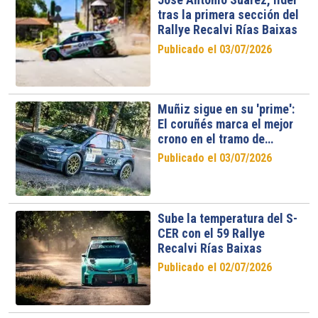
tras la primera sección del
Rallye Recalvi Rías Baixas
Publicado el 03/07/2026
Muñiz sigue en su 'prime':
El coruñés marca el mejor
crono en el tramo de
calificación
Publicado el 03/07/2026
Sube la temperatura del S-
CER con el 59 Rallye
Recalvi Rías Baixas
Publicado el 02/07/2026