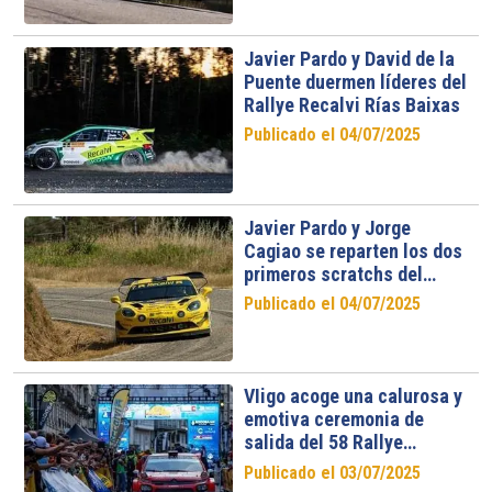
Javier Pardo y David de la
Puente duermen líderes del
Rallye Recalvi Rías Baixas
Publicado el 04/07/2025
Javier Pardo y Jorge
Cagiao se reparten los dos
primeros scratchs del
rallye
Publicado el 04/07/2025
VIigo acoge una calurosa y
emotiva ceremonia de
salida del 58 Rallye
Recalvi Rías Baixas
Publicado el 03/07/2025