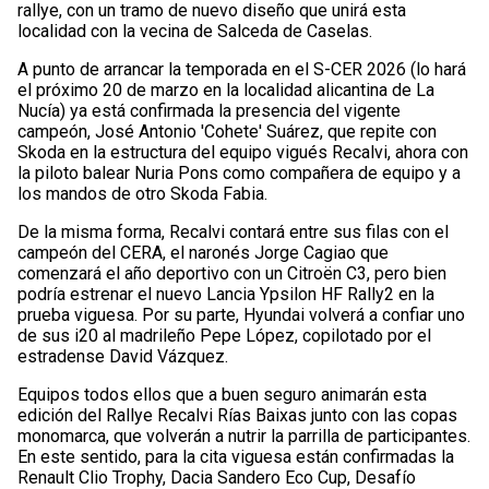
rallye, con un tramo de nuevo diseño que unirá esta
localidad con la vecina de Salceda de Caselas.
A punto de arrancar la temporada en el S-CER 2026 (lo hará
el próximo 20 de marzo en la localidad alicantina de La
Nucía) ya está confirmada la presencia del vigente
campeón, José Antonio 'Cohete' Suárez, que repite con
Skoda en la estructura del equipo vigués Recalvi, ahora con
la piloto balear Nuria Pons como compañera de equipo y a
los mandos de otro Skoda Fabia.
De la misma forma, Recalvi contará entre sus filas con el
campeón del CERA, el naronés Jorge Cagiao que
comenzará el año deportivo con un Citroën C3, pero bien
podría estrenar el nuevo Lancia Ypsilon HF Rally2 en la
prueba viguesa. Por su parte, Hyundai volverá a confiar uno
de sus i20 al madrileño Pepe López, copilotado por el
estradense David Vázquez.
Equipos todos ellos que a buen seguro animarán esta
edición del Rallye Recalvi Rías Baixas junto con las copas
monomarca, que volverán a nutrir la parrilla de participantes.
En este sentido, para la cita viguesa están confirmadas la
Renault Clio Trophy, Dacia Sandero Eco Cup, Desafío