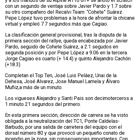
y a los mandos de su Alpine A110 GT+ se anotó el scratch
con un segundo de ventaja sobre Javier Pardo y 1.7 sobre
su otro compañero del Recalvi Team: “Cohete” Suárez.
Pepe López tuvo problemas a la hora de afrontar la chicane
virtual y empleó 7.7 segundos más que Cagiao.
La clasificación general provisional, tras la disputa de la
primera sección del rallye, queda encabezada por Javier
Pardo, seguido de Cohete Suárez, a 2.1 segudos en
segunda posición y por Pepe López a 9.06 en la tercera.
Jorge Cagiao es cuarto (+ 14.4) y quinto Alejandro Cachón
(+18.3).
Completan el Top Ten, José Luis Peláez, Unai de la
Dehesa, José Alvarez, Jose Manuel Lamela y Álvaro
Muñiz,a más de un minuto.
Los vigueses Alejandro y Santi Pais son decimoterceros a
1 minuto 21 segundos del primero.
En esta primera sección, dirección de carrera se ha visto
obligada a la neutralización del TC1, Ponte Caldelas-
Barbudo, por una salida de carretera del equipo con el
dorsal número 80 y que provocó un pequeño conato de
incendio en la zona, sin consecuencias importantes. Con