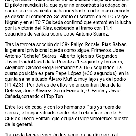
El piloto mundialista, que ayer no encontraba la adapación
correcta a su vehículo se ha mostrado mucho más cómodo
ya desde el comienzo. Se anotó el scratch en el TC5 Vigo-
Nigrán y en el TC 7 Salceda confirmó que entrará en la lucha
por la victoria del Rías, acabando el tramo con 11.4
segundos de ventaja sobre José Antonio Suárez.
Tras la tercera sección del 58º Rallye Recalvi Rías Baixas,
la general privisional queda como sigue. Primeros, Jose
Antonio “Cohete” Suárez- Alberto Iglesias. Segundos
Javier PardoDavid de la Puente a 1 segundo y terceros,
Alejandro Cachón-Borja Hernández a 16.6 segundos. La
cuarta posición es para Pepe López (+36 segundos); en la
quinta se ha situado Álvaro Muñiz, muy lejos ya del podio
(+1.42.3) . Por detrás de ellos se encuentran Unai de la
Dehesa, José Álvarez, Sergi Francoli , G. Fariña y Javier
Cañada,cerrando el Top Ten.
Entre los de casa, y con los hermanos Pais ya fuera de
carrera, el mejor situado dentro de la clasificación del S-
CER es Diego Fontán, que ocupa el vigésimotercer puesto
de la general.
Tras esta tercera sección los equipos se dirigieron al