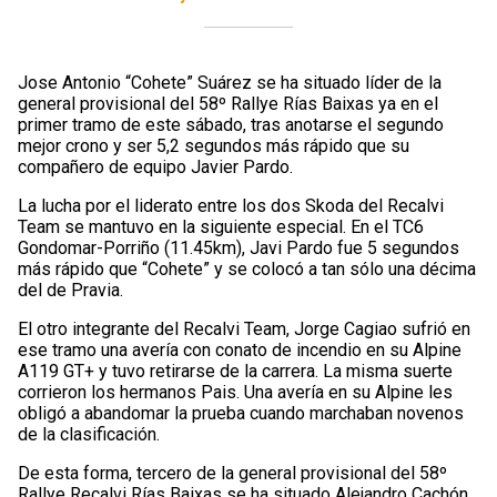
Jose Antonio “Cohete” Suárez se ha situado líder de la
general provisional del 58º Rallye Rías Baixas ya en el
primer tramo de este sábado, tras anotarse el segundo
mejor crono y ser 5,2 segundos más rápido que su
compañero de equipo Javier Pardo.
La lucha por el liderato entre los dos Skoda del Recalvi
Team se mantuvo en la siguiente especial. En el TC6
Gondomar-Porriño (11.45km), Javi Pardo fue 5 segundos
más rápido que “Cohete” y se colocó a tan sólo una décima
del de Pravia.
El otro integrante del Recalvi Team, Jorge Cagiao sufrió en
ese tramo una avería con conato de incendio en su Alpine
A119 GT+ y tuvo retirarse de la carrera. La misma suerte
corrieron los hermanos Pais. Una avería en su Alpine les
obligó a abandomar la prueba cuando marchaban novenos
de la clasificación.
De esta forma, tercero de la general provisional del 58º
Rallye Recalvi Rías Baixas se ha situado Alejandro Cachón.