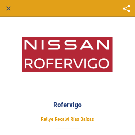
Rofervigo
Rallye Recalvi Rías Baixas