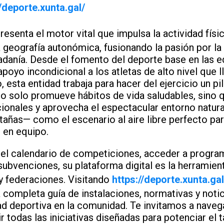
//deporte.xunta.gal/
resenta el motor vital que impulsa la actividad físi
a geografía autonómica, fusionando la pasión por l
dadanía. Desde el fomento del deporte base en las
poyo incondicional a los atletas de alto nivel que 
, esta entidad trabaja para hacer del ejercicio un pi
no solo promueve hábitos de vida saludables, sino
icionales y aprovecha el espectacular entorno natur
tañas— como el escenario al aire libre perfecto par
o en equipo.
 del calendario de competiciones, acceder a progra
subvenciones, su plataforma digital es la herramient
 y federaciones. Visitando
https://deporte.xunta.gal
 completa guía de instalaciones, normativas y noti
ad deportiva en la comunidad. Te invitamos a navega
r todas las iniciativas diseñadas para potenciar el t