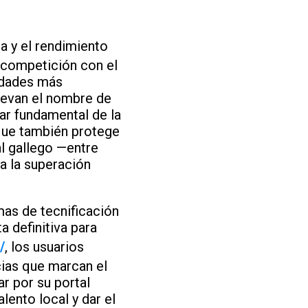
ca y el rendimiento
a competición con el
 edades más
llevan el nombre de
lar fundamental de la
 que también protege
al gallego —entre
a la superación
mas de tecnificación
a definitiva para
/
, los usuarios
cias que marcan el
r por su portal
alento local y dar el