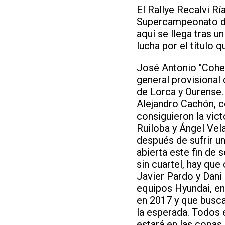
El Rallye Recalvi Rí
Supercampeonato de 
aquí se llega tras u
lucha por el título 
José Antonio "Cohete
general provisional 
de Lorca y Ourense.
Alejandro Cachón, c
consiguieron la vict
Ruiloba y Ángel Vel
después de sufrir un
abierta este fin de
sin cuartel, hay qu
Javier Pardo y Dani
equipos Hyundai, e
en 2017 y que busca
la esperada. Todos e
estará en las copas 