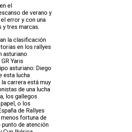
en el
descanso de verano y
el error y con una
s y tres marcas.
n la clasificación
torias en los rallyes
n asturiano
 GR Yaris
uipo asturiano: Diego
e esta lucha
 la carrera está muy
nistas de una lucha
a, los gallegos
papel, o los
España de Rallyes
n menos fortuna de
o punto de atención
y Cup Ibérica,