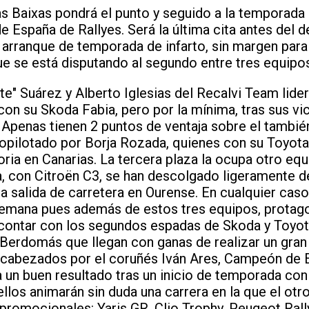
as Baixas pondrá el punto y seguido a la temporada 
España de Rallyes. Será la última cita antes del 
n arranque de temporada de infarto, sin margen para 
que se está disputando al segundo entre tres equipo
" Suárez y Alberto Iglesias del Recalvi Team lidera
con su Skoda Fabia, pero por la mínima, tras sus vic
 Apenas tienen 2 puntos de ventaja sobre el tambié
opilotado por Borja Rozada, quienes con su Toyota
oria en Canarias. La tercera plaza la ocupa otro eq
a, con Citroën C3, se han descolgado ligeramente d
a salida de carretera en Ourense. En cualquier caso
 semana pues además de estos tres equipos, protago
e contar con los segundos espadas de Skoda y Toyot
 Berdomás que llegan con ganas de realizar un gran 
ncabezados por el coruñés Iván Ares, Campeón de 
 un buen resultado tras un inicio de temporada co
llos animarán sin duda una carrera en la que el otr
promocionales: Yaris GR, Clio Trophy, Peugeot Rall