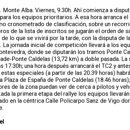
. Monte Alba. Viernes, 9.30h. Ahí comienza a disput
para los equipos prioritarios. A esa hora arranca e
mo cronometrado de clasificación, sobre un recor
os de la lista de inscritos se jugarán el orden de sal
 de lo que se vivirá por la tarde, con la disputa de 
ye. La jornada inicial de competición llevará a los eq
Pontevedra, donde se diputarán los tramos Ponte Ca
ade-Ponte Caldelas (13,72 km) a doble pasada. La s
as 17.30h; una hora después arrancará el TC2 y antes
estas especiales (a partir de las 20.39 horas) habr
a Plaza de España de Ponte Caldelas (18.46 horas)
ores de la zona puedan ver de cerca a pilotos y veh
ada la primera etapa del rallye los equipos llevará
ado en la céntrica Calle Policarpo Sanz de Vigo d
e.
el