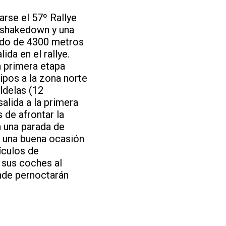
arse el 57º Rallye
l shakedown y una
rido de 4300 metros
ida en el rallye.
la primera etapa
uipos a la zona norte
ldelas (12
alida a la primera
 de afrontar la
á una parada de
; una buena ocasión
ículos de
n sus coches al
onde pernoctarán