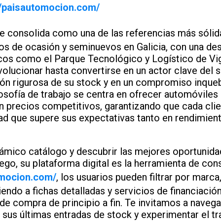
//paisautomocion.com/
e consolida como una de las referencias más sólidas
s de ocasión y seminuevos en Galicia, con una de
icos como el Parque Tecnológico y Logístico de Vi
volucionar hasta convertirse en un actor clave del 
ión rigurosa de su stock y en un compromiso inqueb
ilosofía de trabajo se centra en ofrecer automóvile
 precios competitivos, garantizando que cada clie
ad que supere sus expectativas tanto en rendimie
námico catálogo y descubrir las mejores oportunid
ego, su plataforma digital es la herramienta de cons
omocion.com/
, los usuarios pueden filtrar por marc
endo a fichas detalladas y servicios de financiaci
 de compra de principio a fin. Te invitamos a naveg
r sus últimas entradas de stock y experimentar el t