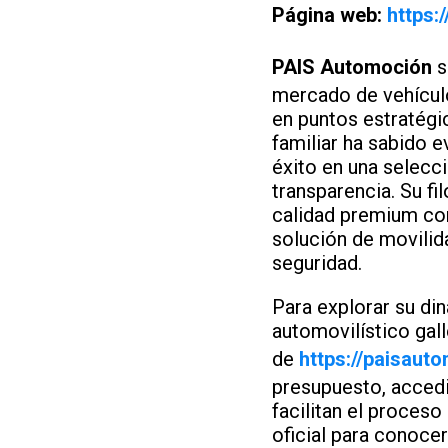
Página web:
https:
PAIS Automoción
s
mercado de vehículo
en puntos estratég
familiar ha sabido e
éxito en una selecc
transparencia. Su f
calidad premium con
solución de movilid
seguridad.
Para explorar su di
automovilístico gall
de
https://paisaut
presupuesto, accedi
facilitan el proceso
oficial para conoce