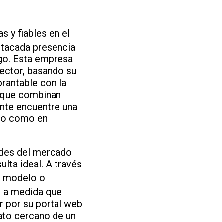
 y fiables en el
stacada presencia
go. Esta empresa
sector, basando su
rantable con la
s que combinan
nte encuentre una
nto como en
ades del mercado
ulta ideal. A través
a, modelo o
ón a medida que
ar por su portal web
rato cercano de un